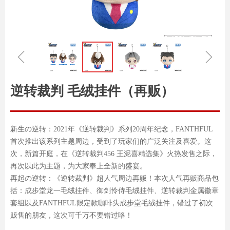
ꁆ
ꁇ
逆转裁判 毛绒挂件（再贩）
新生の逆转：2021年《逆转裁判》系列20周年纪念，FANTHFUL
首次推出该系列主题周边，受到了玩家们的广泛关注及喜爱。这
次，新篇开庭，在《逆转裁判456 王泥喜精选集》火热发售之际，
再次以此为主题，为大家奉上全新的盛宴。
再起の逆转：《逆转裁判》超人气周边再贩！本次人气再贩商品包
括：成步堂龙一毛绒挂件、御剑怜侍毛绒挂件、逆转裁判金属徽章
套组以及FANTHFUL限定款咖啡头成步堂毛绒挂件，错过了初次
贩售的朋友，这次可千万不要错过咯！