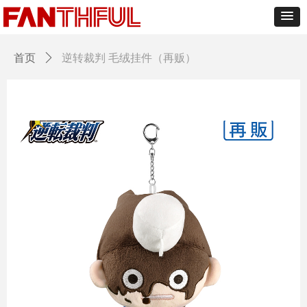
首页
ꄲ
逆转裁判 毛绒挂件（再贩）