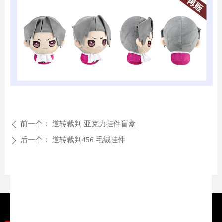
前一个：
逆转裁判 亚克力挂件盲盒
ꄴ
后一个：
逆转裁判456 毛绒挂件
ꄲ